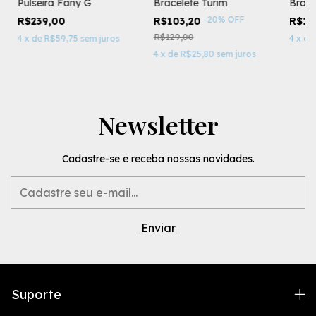
Pulseira Fany G
Bracelete Turim
Brace
-
20
%
OFF
R$239,00
R$103,20
R$16
R$129,00
4
x
de
R$59,75
sem juros
4
x
de
4
x
de
R$25,80
sem juros
Newsletter
Cadastre-se e receba nossas novidades.
Suporte